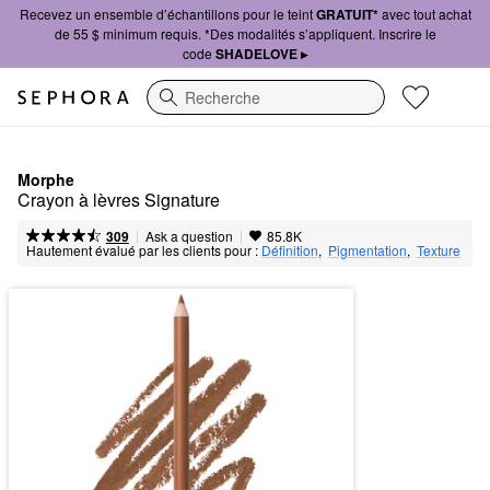
Recevez un ensemble d’échantillons pour le teint
GRATUIT*
avec tout achat
de 55 $ minimum requis. *Des modalités s’appliquent. Inscrire le
code
SHADELOVE ▸
Recherche
Morphe
Crayon à lèvres Signature
|
|
Ask a question
309
85.8K
Hautement évalué par les clients pour :
Définition
,  
Pigmentation
,  
Texture