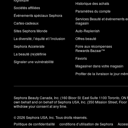
Historique des achats
Sociétés affiliées
Paramètres du compte
Événements spéciaux Sephora
Services Beauté et événements e
Cartes-cadeaux
magasin
Sites Sephora Monde
Auto-Replenish
La diversité, l’équité et l’inclusion
Offres beauté
Sephora Accelerate
Foire aux récompenses
Rewards Bazaar™
La beauté (re)définie
Favoris
Signaler une vulnérabilité
Magasiner dans votre magasin
Profiter de la livraison le jour mê
Sephora Beauty Canada, Inc. (160 Bloor St. East Suite 1100 Toronto, ON 
own behalf and on behalf of Sephora USA, Inc. (350 Mission Street, Floo
withdraw your consent at any time.
© 2026 Sephora USA, Inc. Tous droits réservés.
Politique de confidentialité
conditions d’utilisation de Sephora
Access