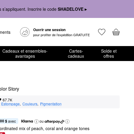
s’appliquent. Inscrire le code
SHADELOVE ▸
Ouvrir une session
ements
pour profiter de l’expédition GRATUITE
Cadeaux et ensembles-
Cartes-
Solde et
avantages
cadeaux
offres
olor Story
67.7K
:
Estompage
,  
Couleurs
,  
Pigmentation
,00 $
 avec
ou
ordinated mix of peach, coral and orange tones
CK