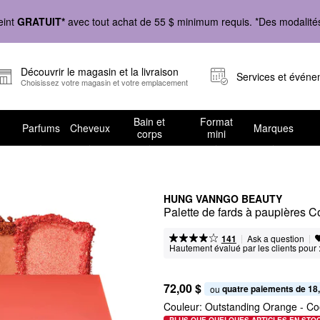
eint
GRATUIT*
avec tout achat de 55 $ minimum requis. *Des modalités 
Découvrir le magasin et la livraison
Services et évén
Choisissez votre magasin et votre emplacement
Bain et
Format
Parfums
Cheveux
Marques
corps
mini
HUNG VANNGO BEAUTY
Palette de fards à paupières C
|
|
Ask a question
141
Hautement évalué par les clients pour 
72,00 $
quatre paiements de 18
ou 
Couleur:
Outstanding Orange
- Co
PLUS QUE QUELQUES ARTICLES EN STO