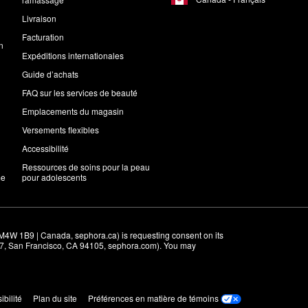
Livraison
Facturation
n
Expéditions internationales
Guide d’achats
FAQ sur les services de beauté
Emplacements du magasin
Versements flexibles
Accessibilité
Ressources de soins pour la peau
me
pour adolescents
M4W 1B9 | Canada, sephora.ca) is requesting consent on its 
r 7, San Francisco, CA 94105, sephora.com). You may 
ibilité
Plan du site
Préférences en matière de témoins