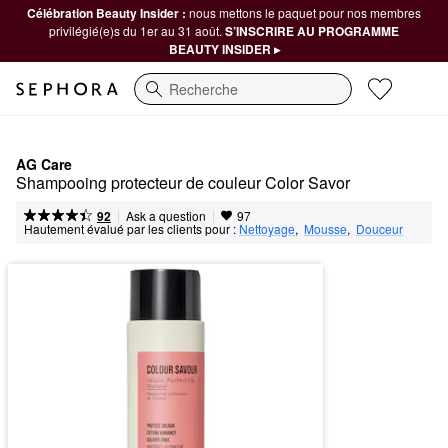
Célébration Beauty Insider :
nous mettons le paquet pour nos membres
privilégié(e)s du 1er au 31 août.
S’INSCRIRE AU PROGRAMME
BEAUTY INSIDER ▸
Recherche
AG Care
Shampooing protecteur de couleur Color Savor
|
|
Ask a question
92
97
Hautement évalué par les clients pour :
Nettoyage
,  
Mousse
,  
Douceur