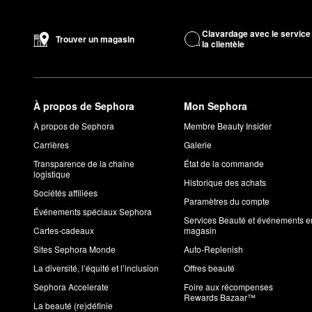
Clavardage avec le service
Trouver un magasin
la clientèle
À propos de Sephora
Mon Sephora
À propos de Sephora
Membre Beauty Insider
Carrières
Galerie
Transparence de la chaîne
État de la commande
logistique
Historique des achats
Sociétés affiliées
Paramètres du compte
Événements spéciaux Sephora
Services Beauté et événements e
Cartes-cadeaux
magasin
Sites Sephora Monde
Auto-Replenish
La diversité, l’équité et l’inclusion
Offres beauté
Sephora Accelerate
Foire aux récompenses
Rewards Bazaar™
La beauté (re)définie