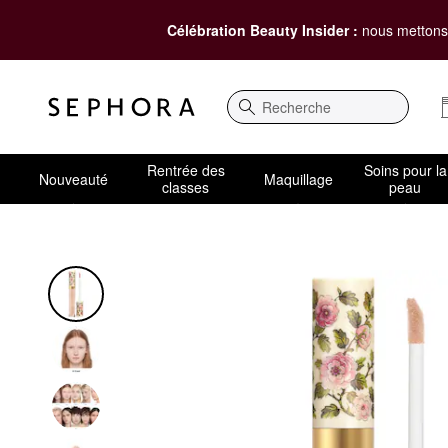
Célébration Beauty Insider :
nous mettons 
Recherche
Rentrée des
Soins pour la
Nouveauté
Maquillage
classes
peau