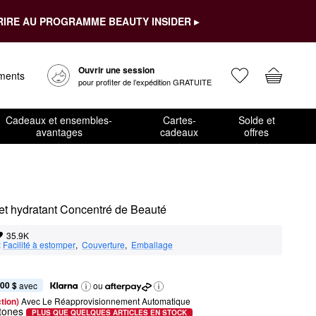
RIRE AU PROGRAMME BEAUTY INSIDER ▸
Ouvrir une session
ements
pour profiter de l’expédition GRATUITE
Cadeaux et ensembles-
Cartes-
Solde et
avantages
cadeaux
offres
Anticernes polyvalent anti-plis et hydratant Concentré de Beauté	
35.9K
:
Facilité à estomper
,  
Couverture
,  
Emballage
,00 $
 avec
ou
tion) 
Avec Le Réapprovisionnement Automatique
rtones
PLUS QUE QUELQUES ARTICLES EN STOCK