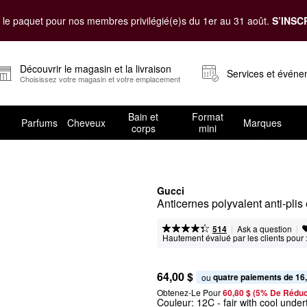
le paquet pour nos membres privilégié(e)s du 1er au 31 août.
S’INSC
Découvrir le magasin et la livraison
Services et évén
Choisissez votre magasin et votre emplacement
Bain et
Format
Parfums
Cheveux
Marques
corps
mini
Gucci
|
|
Ask a question
514
Hautement évalué par les clients pour 
64,00 $
quatre paiements de 16
ou 
Obtenez-Le Pour
60,80 $ (5% De Réduc
Couleur:
12C
- fair with cool unde