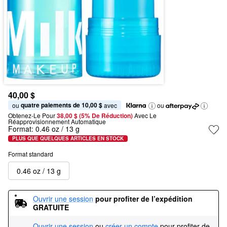
40,00 $
quatre paiements de 10,00 $
ou 
 avec
ou
Obtenez-Le Pour
38,00 $ (5% De Réduction) 
Avec Le 
Réapprovisionnement Automatique
Format:
0.46 oz / 13 g
PLUS QUE QUELQUES ARTICLES EN STOCK
Format standard
0.46 oz / 13 g
Ouvrir une session
pour profiter de l’expédition 
GRATUITE
Ouvrir une session
ou
créer un compte
pour profiter de