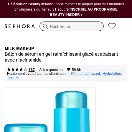
Célébration Beauty Insider :
nous mettons le paquet pour nos membres
privilégié(e)s du 1er au 31 août.
S’INSCRIRE AU PROGRAMME
BEAUTY INSIDER ▸
Recherche
MILK MAKEUP
Bâton de sérum en gel rafraîchissant glacé et apaisant 
avec niacinamide
|
|
Ask a question
687
59.8K
Hautement évalué par les clients pour :
Effet rafraîchissant
,  
Hydratation
,  
Texture