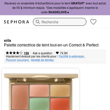
Recevez un ensemble d’échantillons pour le teint
GRATUIT*
avec tout achat
de 55 $ minimum requis. *Des modalités s’appliquent. Inscrire le
code
SHADELOVE ▸
Recherche
stila
Palette correctrice de teint tout-en-un Correct & Perfect
|
|
Ask a question
198
75.9K
Hautement évalué par les clients pour :
Facilité à estomper
,  
Pouvoir couvrant
,  
Variété de teintes