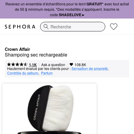
Recevez un ensemble d’échantillons pour le teint
GRATUIT*
avec tout achat
de 55 $ minimum requis. *Des modalités s’appliquent. Inscrire le
code
SHADELOVE ▸
Recherche
Crown Affair
Shampoing sec rechargeable
|
|
Ask a question
1,1K
108.8K
Hautement évalué par les clients pour :
Sensation de propreté
,  
Contrôle du sébum
,  
Parfum