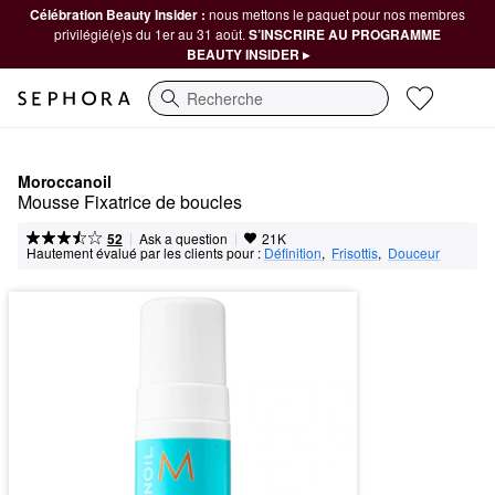
Célébration Beauty Insider :
nous mettons le paquet pour nos membres
privilégié(e)s du 1er au 31 août.
S’INSCRIRE AU PROGRAMME
BEAUTY INSIDER ▸
Recherche
Moroccanoil
Mousse Fixatrice de boucles
|
|
Ask a question
52
21K
Hautement évalué par les clients pour :
Définition
,  
Frisottis
,  
Douceur