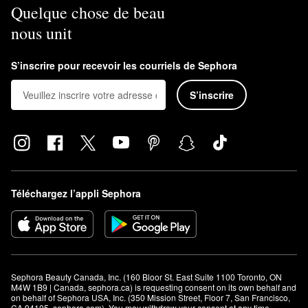
Quelque chose de beau
nous unit
S’inscrire pour recevoir les courriels de Sephora
S’inscrire
Téléchargez l’appli Sephora
Sephora Beauty Canada, Inc. (160 Bloor St. East Suite 1100 Toronto, ON 
M4W 1B9 | Canada, sephora.ca) is requesting consent on its own behalf and 
on behalf of Sephora USA, Inc. (350 Mission Street, Floor 7, San Francisco, 
CA 94105, sephora.com). You may withdraw your consent at any time.