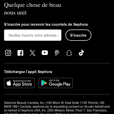
Quelque chose de beau
nous unit
S’inscrire pour recevoir les courriels de Sephora
S’inscrire
Téléchargez l’appli Sephora
Sephora Beauty Canada, Inc. (160 Bloor St. East Suite 1100 Toronto, ON 
M4W 1B9 | Canada, sephora.ca) is requesting consent on its own behalf and 
on behalf of Sephora USA, Inc. (350 Mission Street, Floor 7, San Francisco, 
CA 94105, sephora.com). You may withdraw your consent at any time.