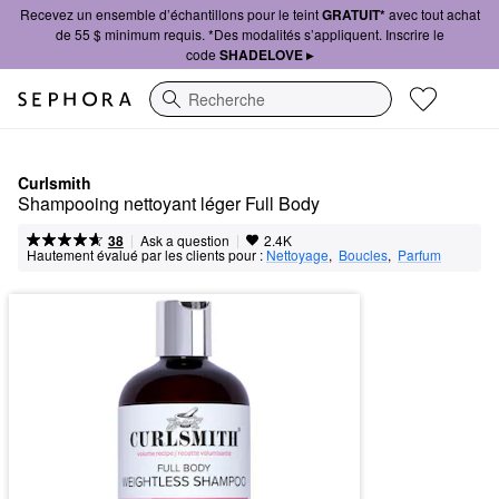
Recevez un ensemble d’échantillons pour le teint
GRATUIT*
avec tout achat
de 55 $ minimum requis. *Des modalités s’appliquent. Inscrire le
code
SHADELOVE ▸
Recherche
Curlsmith
Shampooing nettoyant léger Full Body
|
|
Ask a question
38
2.4K
Hautement évalué par les clients pour :
Nettoyage
,  
Boucles
,  
Parfum