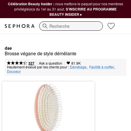
Célébration Beauty Insider :
nous mettons le paquet pour nos membres
privilégié(e)s du 1er au 31 août.
S’INSCRIRE AU PROGRAMME
BEAUTY INSIDER ▸
Recherche
dae
Brosse végane de style démêlante
|
|
Ask a question
327
81.9K
Hautement évalué par les clients pour :
Démêlage
,  
Facilité à coiffer
,  
Douceur