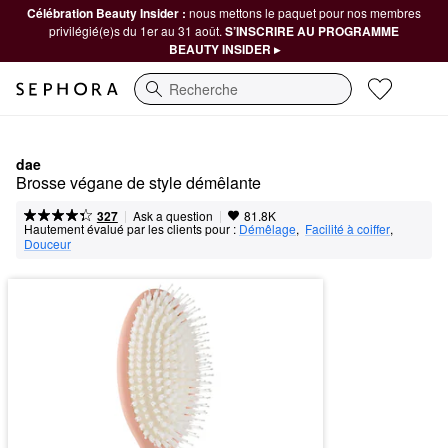
Célébration Beauty Insider :
nous mettons le paquet pour nos membres
privilégié(e)s du 1er au 31 août.
S’INSCRIRE AU PROGRAMME
BEAUTY INSIDER ▸
Recherche
dae
Brosse végane de style démêlante
|
|
Ask a question
327
81.8K
Hautement évalué par les clients pour :
Démêlage
,  
Facilité à coiffer
,  
Douceur