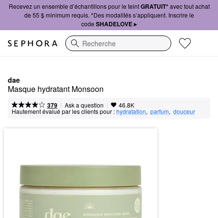
Recevez un ensemble d’échantillons pour le teint
GRATUIT*
avec tout achat
de 55 $ minimum requis. *Des modalités s’appliquent. Inscrire le
code
SHADELOVE ▸
Recherche
dae
Masque hydratant Monsoon
|
|
Ask a question
379
46.8K
Hautement évalué par les clients pour :
hydratation
,  
parfum
,  
douceur