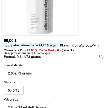
99,00 $
quatre paiements de 24,75 $
ou 
 avec
ou
Obtenez-Le Pour
94,05 $ (5% De Réduction) 
Avec Le 
Réapprovisionnement Automatique
Format:
2.6oz/73 grams
Format standard
2.6oz/73 grams
Mini size
0.45/13
Valeur size
2.6 oz/74 ml Refill Pouch