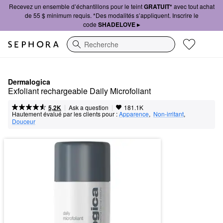
Recevez un ensemble d’échantillons pour le teint
GRATUIT*
avec tout achat
de 55 $ minimum requis. *Des modalités s’appliquent. Inscrire le
code
SHADELOVE ▸
Recherche
Dermalogica
Exfoliant rechargeable Daily Microfoliant
|
|
Ask a question
5,2K
181.1K
Hautement évalué par les clients pour :
Apparence
,  
Non-irritant
,  
Douceur