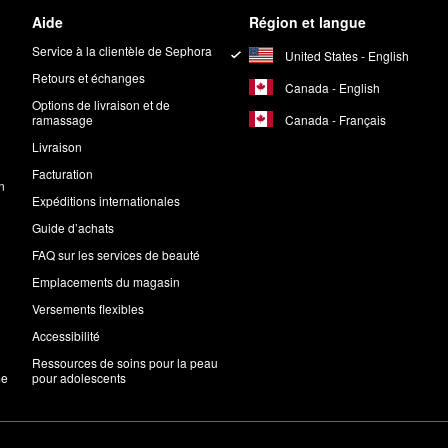
Aide
Région et langue
Service à la clientèle de Sephora
United States - English
Retours et échanges
Canada - English
Options de livraison et de
Canada - Français
ramassage
Livraison
Facturation
n
Expéditions internationales
Guide d’achats
FAQ sur les services de beauté
Emplacements du magasin
Versements flexibles
Accessibilité
Ressources de soins pour la peau
me
pour adolescents