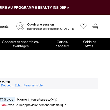
RIRE AU PROGRAMME BEAUTY INSIDER ▸
Ouvrir une session
ements
pour profiter de l’expédition GRATUITE
Cadeaux et ensembles-
Cartes-
Solde et
avantages
cadeaux
offres
27.2K
:
Douceur
,  
Éclat
,  
Peau sensible
,75 $
 avec
ou
tion) 
Avec Le Réapprovisionnement Automatique