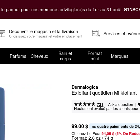
le paquet pour nos membres privilégié(e)s du 1er au 31 août.
S’INSC
Découvrir le magasin et la livraison
Services et évén
Choisissez votre magasin et votre emplacement
Bain et
Format
Parfums
Cheveux
Marques
corps
mini
Dermalogica
Exfoliant quotidien Milkfoliant
|
|
Ask a question
731
Hautement évalué par les clients pour 
99,00 $
quatre paiements de 24
ou 
Obtenez-Le Pour
94,05 $ (5% De Réduc
Format:
2.6 oz / 74 g