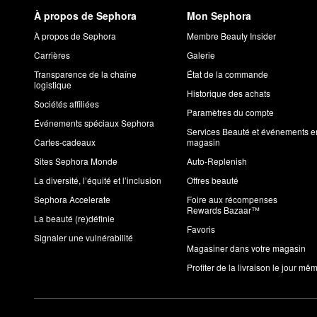
À propos de Sephora
Mon Sephora
À propos de Sephora
Membre Beauty Insider
Carrières
Galerie
Transparence de la chaîne
État de la commande
logistique
Historique des achats
Sociétés affiliées
Paramètres du compte
Événements spéciaux Sephora
Services Beauté et événements e
Cartes-cadeaux
magasin
Sites Sephora Monde
Auto-Replenish
La diversité, l’équité et l’inclusion
Offres beauté
Sephora Accelerate
Foire aux récompenses
Rewards Bazaar™
La beauté (re)définie
Favoris
Signaler une vulnérabilité
Magasiner dans votre magasin
Profiter de la livraison le jour mê