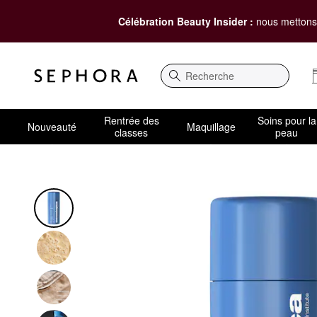
Célébration Beauty Insider :
nous mettons 
Recherche
Rentrée des
Soins pour la
Nouveauté
Maquillage
classes
peau