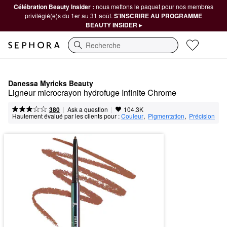
Célébration Beauty Insider :
nous mettons le paquet pour nos membres
privilégié(e)s du 1er au 31 août.
S’INSCRIRE AU PROGRAMME
BEAUTY INSIDER ▸
Recherche
Danessa Myricks Beauty
Ligneur microcrayon hydrofuge Infinite Chrome
|
|
Ask a question
380
104.3K
Hautement évalué par les clients pour :
Couleur
,  
Pigmentation
,  
Précision