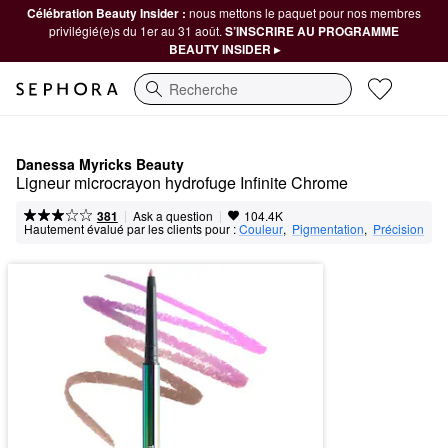
Célébration Beauty Insider :
nous mettons le paquet pour nos membres
privilégié(e)s du 1er au 31 août.
S’INSCRIRE AU PROGRAMME
BEAUTY INSIDER ▸
Recherche
Danessa Myricks Beauty
Ligneur microcrayon hydrofuge Infinite Chrome
|
|
Ask a question
381
104.4K
Hautement évalué par les clients pour :
Couleur
,  
Pigmentation
,  
Précision