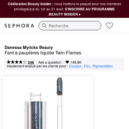
Célébration Beauty Insider :
nous mettons le paquet pour nos membres
privilégié(e)s du 1er au 31 août.
S’INSCRIRE AU PROGRAMME
BEAUTY INSIDER ▸
Recherche
Danessa Myricks Beauty
Fard à paupières liquide Twin Flames
|
|
Ask a question
248
148.8K
Hautement évalué par les clients pour :
Couleur
,  
Fini
,  
Pigmentation