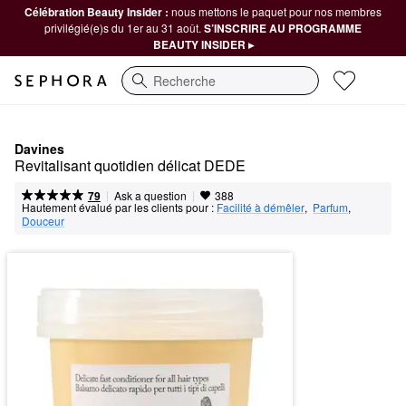
Célébration Beauty Insider :
nous mettons le paquet pour nos membres
privilégié(e)s du 1er au 31 août.
S’INSCRIRE AU PROGRAMME
BEAUTY INSIDER ▸
Recherche
Davines
Revitalisant quotidien délicat DEDE
|
|
Ask a question
79
388
Hautement évalué par les clients pour :
Facilité à démêler
,  
Parfum
,  
Douceur