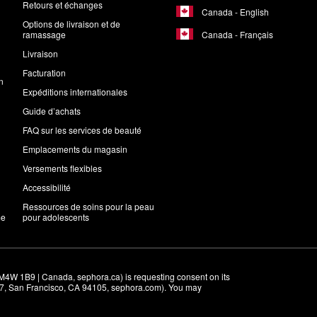
Retours et échanges
Canada - English
Options de livraison et de
Canada - Français
ramassage
Livraison
Facturation
n
Expéditions internationales
Guide d’achats
FAQ sur les services de beauté
Emplacements du magasin
Versements flexibles
Accessibilité
Ressources de soins pour la peau
me
pour adolescents
M4W 1B9 | Canada, sephora.ca) is requesting consent on its 
r 7, San Francisco, CA 94105, sephora.com). You may 