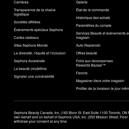
Carrières
Galerie
Transparence de la chaîne
État de la commande
logistique
Historique des achats
Sociétés affiliées
Paramètres du compte
Événements spéciaux Sephora
Services Beauté et événements e
Cartes-cadeaux
magasin
Sites Sephora Monde
Auto-Replenish
La diversité, l’équité et l’inclusion
Offres beauté
Sephora Accelerate
Foire aux récompenses
Rewards Bazaar™
La beauté (re)définie
Favoris
Signaler une vulnérabilité
Magasiner dans votre magasin
Profiter de la livraison le jour mê
Sephora Beauty Canada, Inc. (160 Bloor St. East Suite 1100 Toronto, ON 
own behalf and on behalf of Sephora USA, Inc. (350 Mission Street, Floo
withdraw your consent at any time.