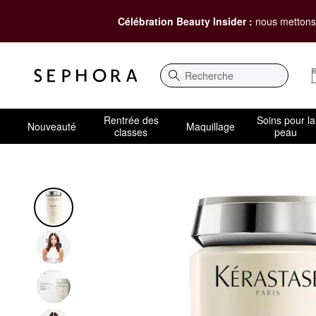
Célébration Beauty Insider :
nous mettons 
Recherche
Rentrée des
Soins pour la
Nouveauté
Maquillage
classes
peau