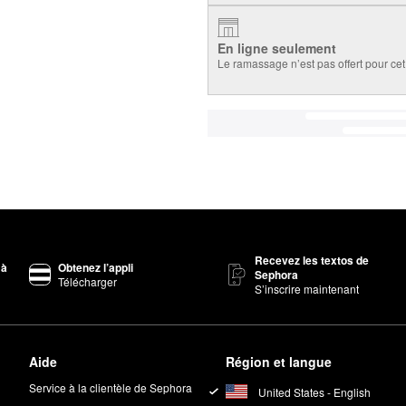
En ligne seulement
Le ramassage n’est pas offert pour cet 
Recevez les textos de
 à
Obtenez l’appli
Sephora
Télécharger
S’inscrire maintenant
Aide
Région et langue
Service à la clientèle de Sephora
United States - English