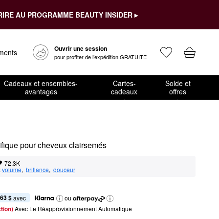
RIRE AU PROGRAMME BEAUTY INSIDER ▸
Ouvrir une session
ements
pour profiter de l’expédition GRATUITE
Cadeaux et ensembles-
Cartes-
Solde et
avantages
cadeaux
offres
fique pour cheveux clairsemés
72.3K
:
volume
,  
brillance
,  
douceur
,63 $
 avec
ou
tion) 
Avec Le Réapprovisionnement Automatique