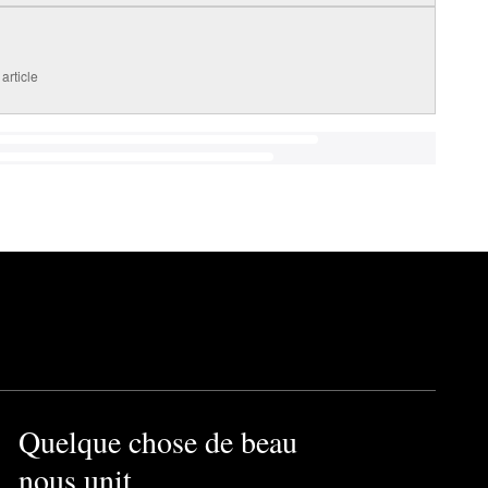
article
Quelque chose de beau
nous unit