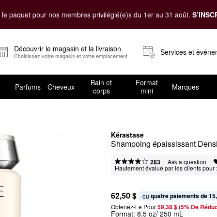
le paquet pour nos membres privilégié(e)s du 1er au 31 août.
S’INSC
Découvrir le magasin et la livraison
Services et évén
Choisissez votre magasin et votre emplacement
Bain et
Format
Parfums
Cheveux
Marques
corps
mini
Kérastase
Shampoing épaississant Densi
|
|
Ask a question
283
Hautement évalué par les clients pour 
62,50 $
quatre paiements de 15
ou 
Obtenez-Le Pour
59,38 $ (5% De Réduc
Format:
8.5 oz/ 250 mL