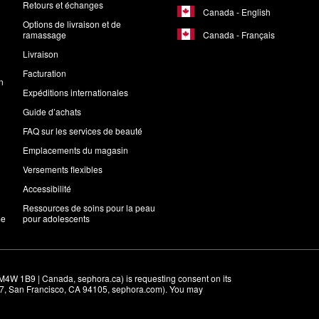
Retours et échanges
Canada - English
Options de livraison et de
Canada - Français
ramassage
Livraison
Facturation
n
Expéditions internationales
Guide d’achats
FAQ sur les services de beauté
Emplacements du magasin
Versements flexibles
Accessibilité
Ressources de soins pour la peau
me
pour adolescents
M4W 1B9 | Canada, sephora.ca) is requesting consent on its 
r 7, San Francisco, CA 94105, sephora.com). You may 