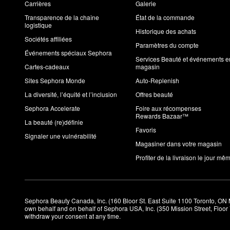
Carrières
Galerie
Transparence de la chaîne
État de la commande
logistique
Historique des achats
Sociétés affiliées
Paramètres du compte
Événements spéciaux Sephora
Services Beauté et événements e
Cartes-cadeaux
magasin
Sites Sephora Monde
Auto-Replenish
La diversité, l’équité et l’inclusion
Offres beauté
Sephora Accelerate
Foire aux récompenses
Rewards Bazaar™
La beauté (re)définie
Favoris
Signaler une vulnérabilité
Magasiner dans votre magasin
Profiter de la livraison le jour mê
Sephora Beauty Canada, Inc. (160 Bloor St. East Suite 1100 Toronto, ON 
own behalf and on behalf of Sephora USA, Inc. (350 Mission Street, Floo
withdraw your consent at any time.