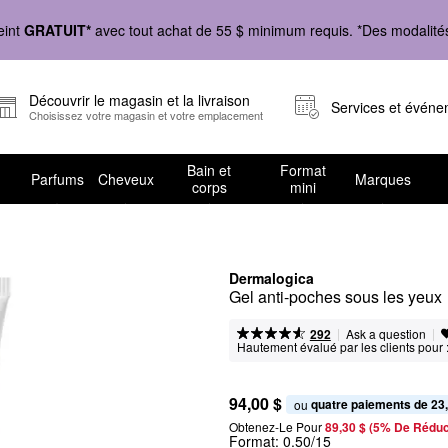
eint
GRATUIT*
avec tout achat de 55 $ minimum requis. *Des modalités 
Découvrir le magasin et la livraison
Services et évén
Choisissez votre magasin et votre emplacement
Bain et
Format
Parfums
Cheveux
Marques
corps
mini
Dermalogica
Gel anti-poches sous les yeux
|
|
Ask a question
292
Hautement évalué par les clients pour 
94,00 $
quatre paiements de 23
ou 
Obtenez-Le Pour
89,30 $ (5% De Réduc
Format:
0.50/15