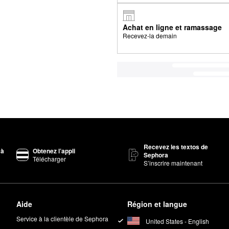
Achat en ligne et ramassage
Recevez-la demain
Recevez les textos de
 à
Obtenez l’appli
Sephora
Télécharger
S’inscrire maintenant
Aide
Région et langue
Service à la clientèle de Sephora
United States - English