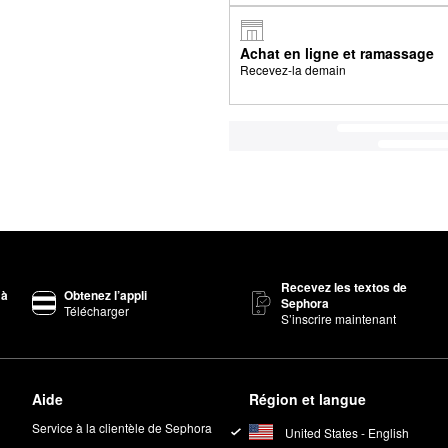
Achat en ligne et ramassage
Recevez-la demain
Recevez les textos de
 à
Obtenez l’appli
Sephora
Télécharger
S’inscrire maintenant
Aide
Région et langue
Service à la clientèle de Sephora
United States - English