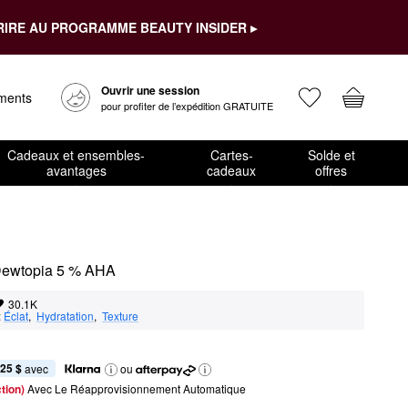
RIRE AU PROGRAMME BEAUTY INSIDER ▸
Ouvrir une session
ements
pour profiter de l’expédition GRATUITE
Cadeaux et ensembles-
Cartes-
Solde et
avantages
cadeaux
offres
 Dewtopia 5 % AHA
30.1K
:
Éclat
,  
Hydratation
,  
Texture
,25 $
 avec
ou
tion) 
Avec Le Réapprovisionnement Automatique