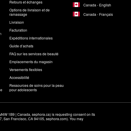
Retours et échanges
Canada - English
Options de livraison et de
Canada - Français
ramassage
Livraison
Facturation
n
Expéditions internationales
Guide d’achats
FAQ sur les services de beauté
Emplacements du magasin
Versements flexibles
Accessibilité
Ressources de soins pour la peau
me
pour adolescents
M4W 1B9 | Canada, sephora.ca) is requesting consent on its 
r 7, San Francisco, CA 94105, sephora.com). You may 