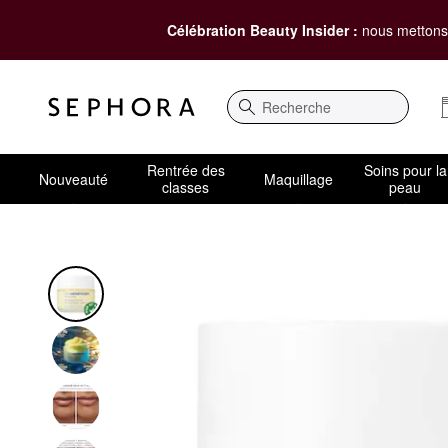
Célébration Beauty Insider :
nous mettons 
Recherche
Rentrée des
Soins pour la
Nouveauté
Maquillage
classes
peau