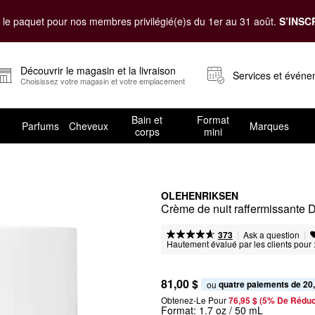
le paquet pour nos membres privilégié(e)s du 1er au 31 août.
S’INSC
Découvrir le magasin et la livraison
Services et évén
Choisissez votre magasin et votre emplacement
Bain et
Format
Parfums
Cheveux
Marques
corps
mini
OLEHENRIKSEN
Crème de nuit raffermissante
|
|
Ask a question
373
Hautement évalué par les clients pour 
81,00 $
quatre paiements de 20
ou 
Obtenez-Le Pour
76,95 $ (5% De Réduc
Format:
1.7 oz / 50 mL