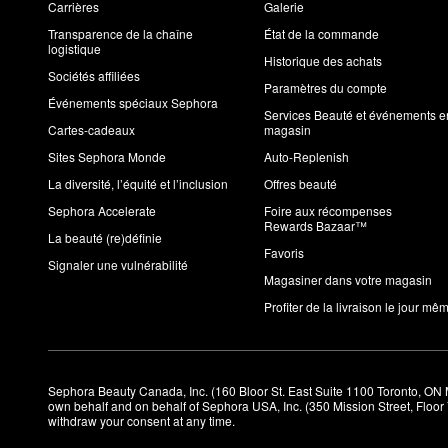
Carrières
Galerie
Transparence de la chaîne
État de la commande
logistique
Historique des achats
Sociétés affiliées
Paramètres du compte
Événements spéciaux Sephora
Services Beauté et événements e
Cartes-cadeaux
magasin
Sites Sephora Monde
Auto-Replenish
La diversité, l’équité et l’inclusion
Offres beauté
Sephora Accelerate
Foire aux récompenses
Rewards Bazaar™
La beauté (re)définie
Favoris
Signaler une vulnérabilité
Magasiner dans votre magasin
Profiter de la livraison le jour mê
Sephora Beauty Canada, Inc. (160 Bloor St. East Suite 1100 Toronto, ON 
own behalf and on behalf of Sephora USA, Inc. (350 Mission Street, Floo
withdraw your consent at any time.