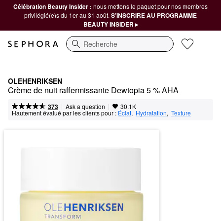
Célébration Beauty Insider :
nous mettons le paquet pour nos membres
privilégié(e)s du 1er au 31 août.
S’INSCRIRE AU PROGRAMME
BEAUTY INSIDER ▸
Recherche
OLEHENRIKSEN
Crème de nuit raffermissante Dewtopia 5 % AHA
|
|
Ask a question
373
30.1K
Hautement évalué par les clients pour :
Éclat
,  
Hydratation
,  
Texture