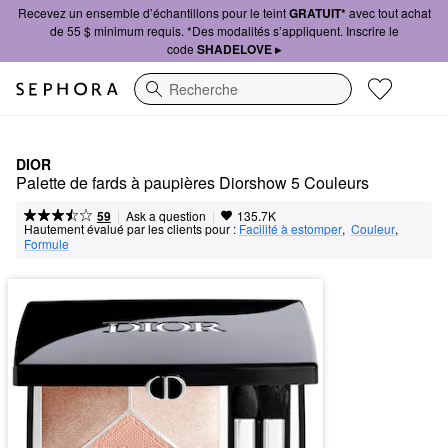
Recevez un ensemble d’échantillons pour le teint
GRATUIT*
avec tout achat
de 55 $ minimum requis. *Des modalités s’appliquent. Inscrire le
code
SHADELOVE ▸
Recherche
DIOR
Palette de fards à paupières Diorshow 5 Couleurs
|
|
Ask a question
59
135.7K
Hautement évalué par les clients pour :
Facilité à estomper
,  
Couleur
,  
Formule