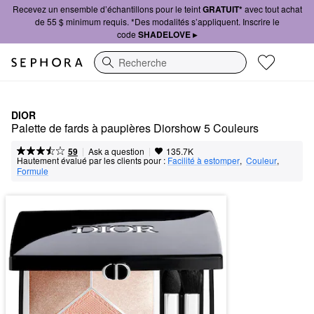
Recevez un ensemble d’échantillons pour le teint
GRATUIT*
avec tout achat
de 55 $ minimum requis. *Des modalités s’appliquent. Inscrire le
code
SHADELOVE ▸
Recherche
DIOR
Palette de fards à paupières Diorshow 5 Couleurs
|
|
Ask a question
59
135.7K
Hautement évalué par les clients pour :
Facilité à estomper
,  
Couleur
,  
Formule