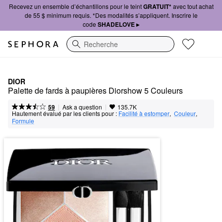
Recevez un ensemble d’échantillons pour le teint
GRATUIT*
avec tout achat
de 55 $ minimum requis. *Des modalités s’appliquent. Inscrire le
code
SHADELOVE ▸
Recherche
DIOR
Palette de fards à paupières Diorshow 5 Couleurs
|
|
Ask a question
59
135.7K
Hautement évalué par les clients pour :
Facilité à estomper
,  
Couleur
,  
Formule