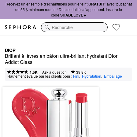
Recevez un ensemble d’échantillons pour le teint
GRATUIT*
avec tout achat
de 55 $ minimum requis. *Des modalités s’appliquent. Inscrire le
code
SHADELOVE ▸
Recherche
DIOR
Brillant à lèvres en bâton ultra-brillant hydratant Dior 
Addict Glass
|
|
Ask a question
1,5K
39.8K
Hautement évalué par les clients pour :
Fini
,  
Hydratation
,  
Emballage