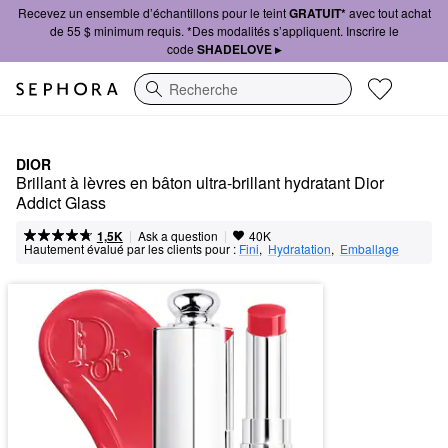
Recevez un ensemble d’échantillons pour le teint
GRATUIT*
avec tout achat
de 55 $ minimum requis. *Des modalités s’appliquent. Inscrire le
code
SHADELOVE ▸
Recherche
DIOR
Brillant à lèvres en bâton ultra-brillant hydratant Dior 
Addict Glass
|
|
Ask a question
1,5K
40K
Hautement évalué par les clients pour :
Fini
,  
Hydratation
,  
Emballage