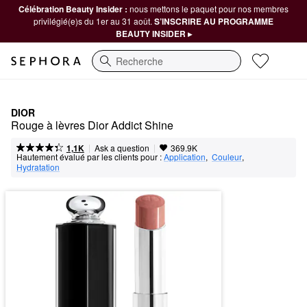
Célébration Beauty Insider :
nous mettons le paquet pour nos membres
privilégié(e)s du 1er au 31 août.
S’INSCRIRE AU PROGRAMME
BEAUTY INSIDER ▸
Recherche
DIOR
Rouge à lèvres Dior Addict Shine
|
|
Ask a question
1,1K
369.9K
Hautement évalué par les clients pour :
Application
,  
Couleur
,  
Hydratation