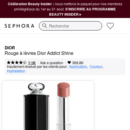
Célébration Beauty Insider :
nous mettons le paquet pour nos membres
privilégié(e)s du 1er au 31 août.
S’INSCRIRE AU PROGRAMME
BEAUTY INSIDER ▸
Recherche
DIOR
Rouge à lèvres Dior Addict Shine
|
|
Ask a question
1,1K
369.8K
Hautement évalué par les clients pour :
Application
,  
Couleur
,  
Hydratation