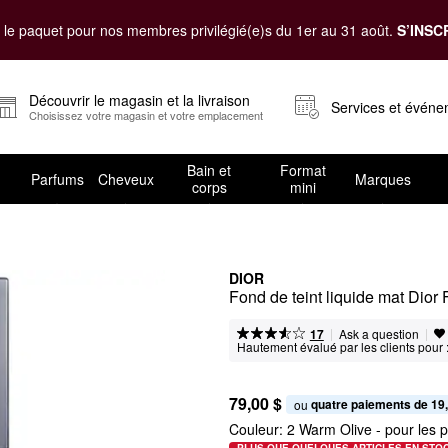
le paquet pour nos membres privilégié(e)s du 1er au 31 août.
S’INSC
Découvrir le magasin et la livraison
Services et évén
Choisissez votre magasin et votre emplacement
Bain et
Format
Parfums
Cheveux
Marques
corps
mini
DIOR
Fond de teint liquide mat Dior
|
|
Ask a question
17
Hautement évalué par les clients pour 
79,00 $
quatre paiements de 19
ou 
Couleur:
2 Warm Olive
- pour les p
PLUS QUE QUELQUES ARTICLES EN STO