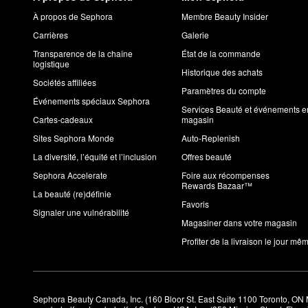
À propos de Sephora
Membre Beauty Insider
Carrières
Galerie
Transparence de la chaîne
État de la commande
logistique
Historique des achats
Sociétés affiliées
Paramètres du compte
Événements spéciaux Sephora
Services Beauté et événements e
Cartes-cadeaux
magasin
Sites Sephora Monde
Auto-Replenish
La diversité, l’équité et l’inclusion
Offres beauté
Sephora Accelerate
Foire aux récompenses
Rewards Bazaar™
La beauté (re)définie
Favoris
Signaler une vulnérabilité
Magasiner dans votre magasin
Profiter de la livraison le jour mê
Sephora Beauty Canada, Inc. (160 Bloor St. East Suite 1100 Toronto, ON 