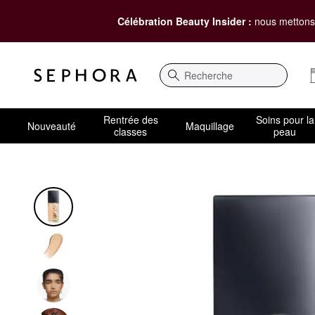
Célébration Beauty Insider :
nous mettons 
Recherche
Rentrée des
Soins pour la
Nouveauté
Maquillage
classes
peau