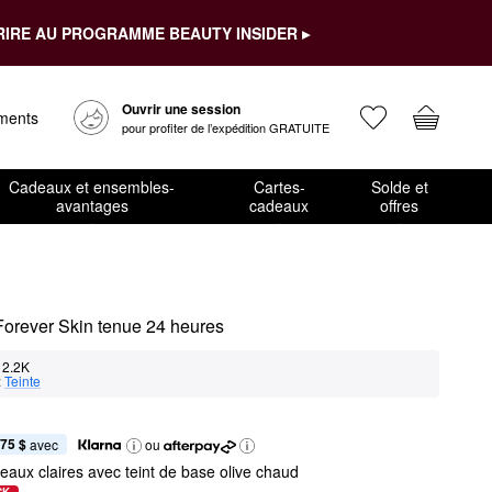
RIRE AU PROGRAMME BEAUTY INSIDER ▸
Ouvrir une session
ements
pour profiter de l’expédition GRATUITE
Cadeaux et ensembles-
Cartes-
Solde et
avantages
cadeaux
offres
 Forever Skin tenue 24 heures
2.2K
:
Teinte
,75 $
 avec
ou
eaux claires avec teint de base olive chaud
CK