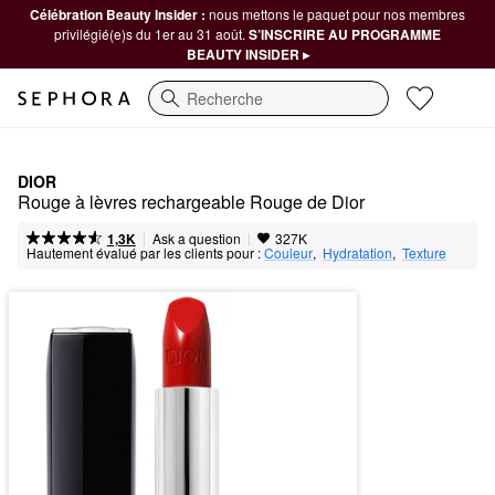
Célébration Beauty Insider :
nous mettons le paquet pour nos membres
privilégié(e)s du 1er au 31 août.
S’INSCRIRE AU PROGRAMME
BEAUTY INSIDER ▸
Recherche
DIOR
Rouge à lèvres rechargeable Rouge de Dior
|
|
Ask a question
1,3K
327K
Hautement évalué par les clients pour :
Couleur
,  
Hydratation
,  
Texture