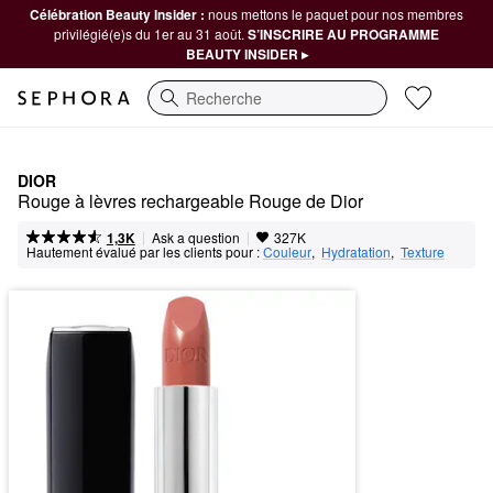
Célébration Beauty Insider :
nous mettons le paquet pour nos membres
privilégié(e)s du 1er au 31 août.
S’INSCRIRE AU PROGRAMME
BEAUTY INSIDER ▸
Recherche
DIOR
Rouge à lèvres rechargeable Rouge de Dior
|
|
Ask a question
1,3K
327K
Hautement évalué par les clients pour :
Couleur
,  
Hydratation
,  
Texture