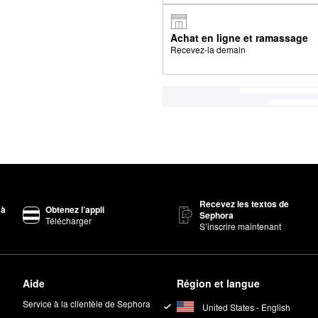
Achat en ligne et ramassage
Recevez-la demain
Recevez les textos de
 à
Obtenez l’appli
Sephora
Télécharger
S’inscrire maintenant
Aide
Région et langue
Service à la clientèle de Sephora
United States - English