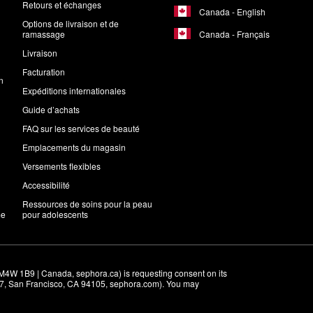
Retours et échanges
Canada - English
Options de livraison et de
Canada - Français
ramassage
Livraison
Facturation
n
Expéditions internationales
Guide d’achats
FAQ sur les services de beauté
Emplacements du magasin
Versements flexibles
Accessibilité
Ressources de soins pour la peau
me
pour adolescents
M4W 1B9 | Canada, sephora.ca) is requesting consent on its 
r 7, San Francisco, CA 94105, sephora.com). You may 