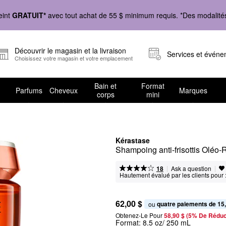
eint
GRATUIT*
avec tout achat de 55 $ minimum requis. *Des modalités 
Découvrir le magasin et la livraison
Services et évén
Choisissez votre magasin et votre emplacement
Bain et
Format
Parfums
Cheveux
Marques
corps
mini
Kérastase
Shampoing anti-frisottis Oléo-
|
|
Ask a question
18
Hautement évalué par les clients pour 
62,00 $
quatre paiements de 15
ou 
Obtenez-Le Pour
58,90 $ (5% De Réduc
Format:
8.5 oz/ 250 mL