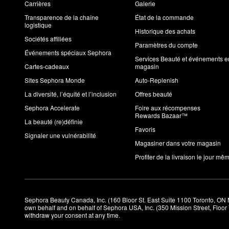
Carrières
Galerie
Transparence de la chaîne
État de la commande
logistique
Historique des achats
Sociétés affiliées
Paramètres du compte
Événements spéciaux Sephora
Services Beauté et événements e
Cartes-cadeaux
magasin
Sites Sephora Monde
Auto-Replenish
La diversité, l’équité et l’inclusion
Offres beauté
Sephora Accelerate
Foire aux récompenses
Rewards Bazaar™
La beauté (re)définie
Favoris
Signaler une vulnérabilité
Magasiner dans votre magasin
Profiter de la livraison le jour mê
Sephora Beauty Canada, Inc. (160 Bloor St. East Suite 1100 Toronto, ON 
own behalf and on behalf of Sephora USA, Inc. (350 Mission Street, Floo
withdraw your consent at any time.