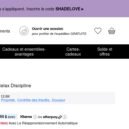
s’appliquent. Inscrire le code
SHADELOVE ▸
Ouvrir une session
ements
pour profiter de l’expédition GRATUITE
Cadeaux et ensembles-
Cartes-
Solde et
avantages
cadeaux
offres
Relax Discipline
12.6K
:
Propreté
,  
Contrôle des frisottis
,  
Douceur
,50 $
 avec
ou
tion) 
Avec Le Réapprovisionnement Automatique