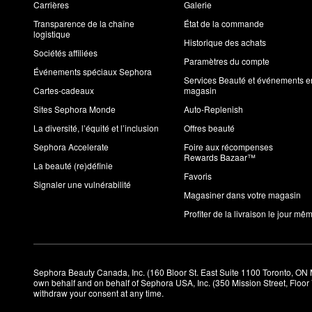
Carrières
Galerie
Transparence de la chaîne
État de la commande
logistique
Historique des achats
Sociétés affiliées
Paramètres du compte
Événements spéciaux Sephora
Services Beauté et événements e
Cartes-cadeaux
magasin
Sites Sephora Monde
Auto-Replenish
La diversité, l’équité et l’inclusion
Offres beauté
Sephora Accelerate
Foire aux récompenses
Rewards Bazaar™
La beauté (re)définie
Favoris
Signaler une vulnérabilité
Magasiner dans votre magasin
Profiter de la livraison le jour mê
Sephora Beauty Canada, Inc. (160 Bloor St. East Suite 1100 Toronto, ON 
own behalf and on behalf of Sephora USA, Inc. (350 Mission Street, Floo
withdraw your consent at any time.