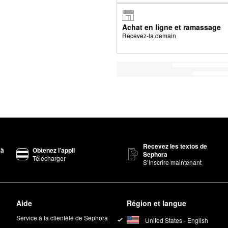
Achat en ligne et ramassage
Recevez-la demain
Recevez les textos de
 à
Obtenez l’appli
Sephora
Télécharger
S’inscrire maintenant
Aide
Région et langue
Service à la clientèle de Sephora
United States - English