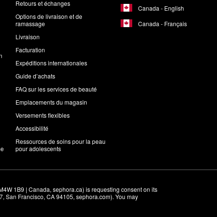
Retours et échanges
Canada - English
Options de livraison et de
Canada - Français
ramassage
Livraison
Facturation
n
Expéditions internationales
Guide d’achats
FAQ sur les services de beauté
Emplacements du magasin
Versements flexibles
Accessibilité
Ressources de soins pour la peau
me
pour adolescents
M4W 1B9 | Canada, sephora.ca) is requesting consent on its 
r 7, San Francisco, CA 94105, sephora.com). You may 