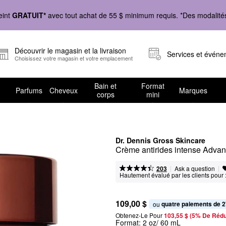
eint
GRATUIT*
avec tout achat de 55 $ minimum requis. *Des modalités 
Découvrir le magasin et la livraison
Services et évén
Choisissez votre magasin et votre emplacement
Bain et
Format
Parfums
Cheveux
Marques
corps
mini
Dr. Dennis Gross Skincare
Crème antirides intense Advan
|
|
Ask a question
203
Hautement évalué par les clients pour 
109,00 $
quatre paiements de 2
ou 
Obtenez-Le Pour
103,55 $ (5% De Rédu
Format:
2 oz/ 60 mL