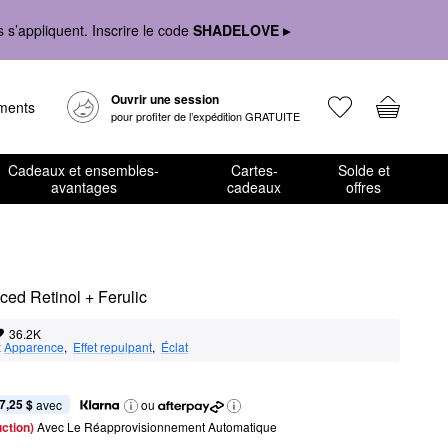
s’appliquent. Inscrire le code
SHADELOVE ▸
Ouvrir une session
ements
pour profiter de l’expédition GRATUITE
Cadeaux et ensembles-
Cartes-
Solde et
avantages
cadeaux
offres
ced Retinol + Ferulic
36.2K
:
Apparence
,  
Effet repulpant
,  
Éclat
7,25 $
 avec
ou
ction) 
Avec Le Réapprovisionnement Automatique