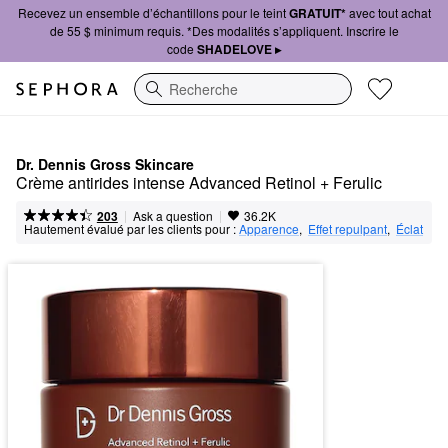
Recevez un ensemble d’échantillons pour le teint
GRATUIT*
avec tout achat
de 55 $ minimum requis. *Des modalités s’appliquent. Inscrire le
code
SHADELOVE ▸
Recherche
Dr. Dennis Gross Skincare
Crème antirides intense Advanced Retinol + Ferulic
|
|
Ask a question
203
36.2K
Hautement évalué par les clients pour :
Apparence
,  
Effet repulpant
,  
Éclat