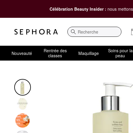
Célébration Beauty Insider :
nous mettons 
Recherche
Rentrée des
Soins pour la
Nouveauté
Maquillage
classes
peau