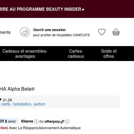
RIRE AU PROGRAMME BEAUTY INSIDER ▸
Ouvrir une session
ements
pour profiter de l’expédition GRATUITE
Cadeaux et ensembles-
Cartes-
Solde et
avantages
cadeaux
offres
BHA Alpha Beta®
31.2K
:
clarté
,  
hydratation
,  
parfum
,25 $
 avec
ou
tion) 
Avec Le Réapprovisionnement Automatique