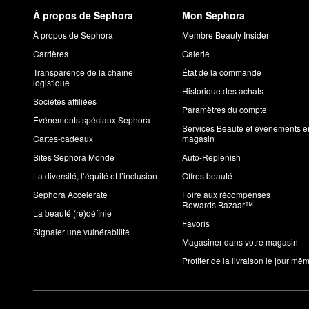
À propos de Sephora
Mon Sephora
À propos de Sephora
Membre Beauty Insider
Carrières
Galerie
Transparence de la chaîne
État de la commande
logistique
Historique des achats
Sociétés affiliées
Paramètres du compte
Événements spéciaux Sephora
Services Beauté et événements e
Cartes-cadeaux
magasin
Sites Sephora Monde
Auto-Replenish
La diversité, l’équité et l’inclusion
Offres beauté
Sephora Accelerate
Foire aux récompenses
Rewards Bazaar™
La beauté (re)définie
Favoris
Signaler une vulnérabilité
Magasiner dans votre magasin
Profiter de la livraison le jour mê