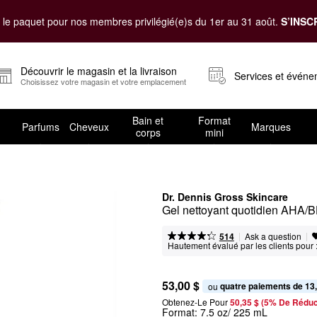
le paquet pour nos membres privilégié(e)s du 1er au 31 août.
S’INSC
Découvrir le magasin et la livraison
Services et évén
Choisissez votre magasin et votre emplacement
Bain et
Format
Parfums
Cheveux
Marques
corps
mini
Dr. Dennis Gross Skincare
Gel nettoyant quotidien AHA/
|
|
Ask a question
514
Hautement évalué par les clients pour 
53,00 $
quatre paiements de 13
ou 
Obtenez-Le Pour
50,35 $ (5% De Réduc
Format:
7.5 oz/ 225 mL