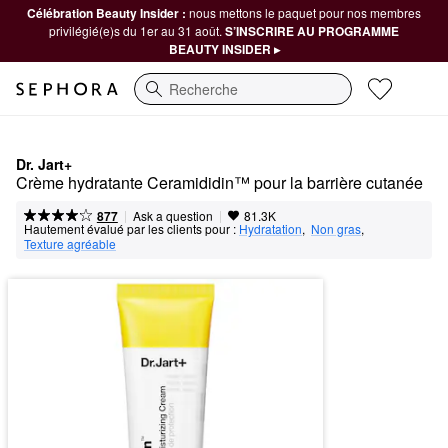
Célébration Beauty Insider :
nous mettons le paquet pour nos membres
privilégié(e)s du 1er au 31 août.
S’INSCRIRE AU PROGRAMME
BEAUTY INSIDER ▸
Recherche
Dr. Jart+
Crème hydratante Ceramididin™ pour la barrière cutanée
|
|
Ask a question
877
81.3K
Hautement évalué par les clients pour :
Hydratation
,  
Non gras
,  
Texture agréable