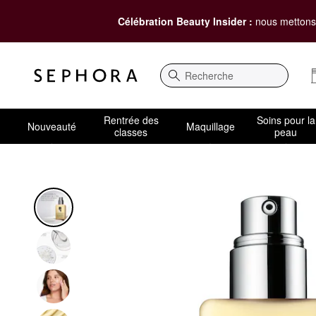
Célébration Beauty Insider :
nous mettons 
Recherche
Rentrée des
Soins pour la
Nouveauté
Maquillage
classes
peau