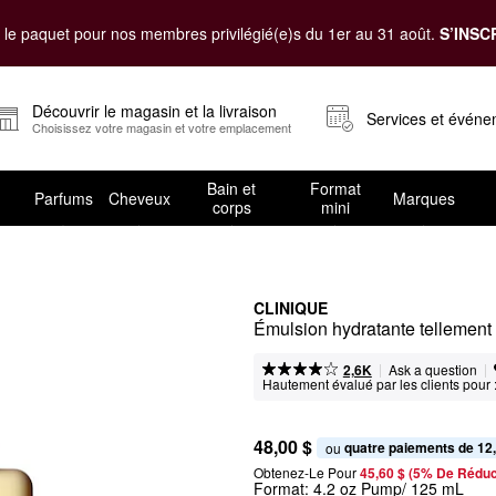
le paquet pour nos membres privilégié(e)s du 1er au 31 août.
S’INSC
Découvrir le magasin et la livraison
Services et évén
Choisissez votre magasin et votre emplacement
Bain et
Format
Parfums
Cheveux
Marques
corps
mini
CLINIQUE
|
|
Ask a question
2,6K
Hautement évalué par les clients pour 
48,00 $
quatre paiements de 12
ou 
Obtenez-Le Pour
45,60 $ (5% De Réduc
Format:
4.2 oz Pump/ 125 mL