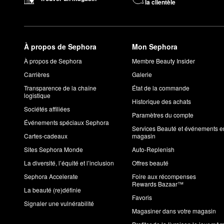
la clientèle
À propos de Sephora
Mon Sephora
À propos de Sephora
Membre Beauty Insider
Carrières
Galerie
Transparence de la chaîne
État de la commande
logistique
Historique des achats
Sociétés affiliées
Paramètres du compte
Événements spéciaux Sephora
Services Beauté et événements e
Cartes-cadeaux
magasin
Sites Sephora Monde
Auto-Replenish
La diversité, l’équité et l’inclusion
Offres beauté
Sephora Accelerate
Foire aux récompenses
Rewards Bazaar™
La beauté (re)définie
Favoris
Signaler une vulnérabilité
Magasiner dans votre magasin