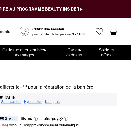
RIRE AU PROGRAMME BEAUTY INSIDER ▸
Ouvrir une session
ements
pour profiter de l’expédition GRATUITE
Cadeaux et ensembles-
Cartes-
Solde et
avantages
cadeaux
offres
Émulsion hydratante tellement différente+™ pour la réparation de la barrière						
124.1K
:
Sans parfum
,  
Hydratation
,  
Non gras
,00 $
 avec
ou
tion) 
Avec Le Réapprovisionnement Automatique