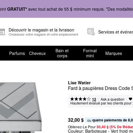
eint
GRATUIT*
avec tout achat de 55 $ minimum requis. *Des modalités 
Découvrir le magasin et la livraison
Services et évén
Choisissez votre magasin et votre emplacement
Bain et
Format
Parfums
Cheveux
Marques
corps
mini
Lise Watier
Fard à paupières Dress Code 
|
|
Ask a question
12
Hautement évalué par les clients pour 
32,00 $
quatre paiements de 8,0
ou 
Obtenez-Le Pour
30,40 $ (5% De Réduc
Couleur:
Barboteuse
- Vert froid 