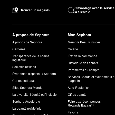
Clavardage avec le service
Trouver un magasin
la clientèle
À propos de Sephora
Mon Sephora
À propos de Sephora
Membre Beauty Insider
Carrières
Galerie
Transparence de la chaîne
État de la commande
logistique
Historique des achats
Sociétés affiliées
Paramètres du compte
Événements spéciaux Sephora
Services Beauté et événements e
Cartes-cadeaux
magasin
Sites Sephora Monde
Auto-Replenish
La diversité, l’équité et l’inclusion
Offres beauté
Sephora Accelerate
Foire aux récompenses
Rewards Bazaar™
La beauté (re)définie
Favoris