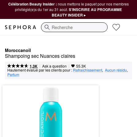
Célébration Beauty Insider :
nous mettons le paquet pour nos membres
privilégié(e)s du 1er au 31 août.
S’INSCRIRE AU PROGRAMME
BEAUTY INSIDER ▸
Recherche
Moroccanoil
Shampoing sec Nuances claires
|
|
Ask a question
1,3K
55.3K
Hautement évalué par les clients pour :
Rafraîchissement
,  
Aucun résidu
,  
Parfum