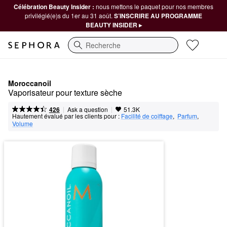
Célébration Beauty Insider :
nous mettons le paquet pour nos membres
privilégié(e)s du 1er au 31 août.
S’INSCRIRE AU PROGRAMME
BEAUTY INSIDER ▸
Recherche
Moroccanoil
Vaporisateur pour texture sèche
|
|
Ask a question
426
51.3K
Hautement évalué par les clients pour :
Facilité de coiffage
,  
Parfum
,  
Volume