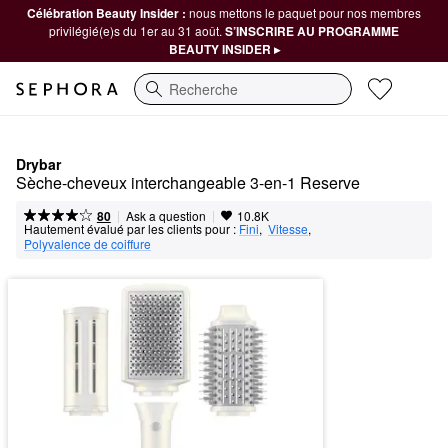
Célébration Beauty Insider :
nous mettons le paquet pour nos membres
privilégié(e)s du 1er au 31 août.
S’INSCRIRE AU PROGRAMME
BEAUTY INSIDER ▸
Recherche
Drybar
Sèche-cheveux interchangeable 3-en-1 Reserve
|
|
Ask a question
80
10.8K
Hautement évalué par les clients pour :
Fini
,  
Vitesse
,  
Polyvalence de coiffure