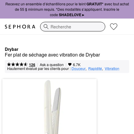
Recevez un ensemble d’échantillons pour le teint
GRATUIT*
avec tout achat
de 55 $ minimum requis. *Des modalités s’appliquent. Inscrire le
code
SHADELOVE ▸
Recherche
Drybar
Fer plat de séchage avec vibration de Drybar
|
|
Ask a question
126
6.7K
Hautement évalué par les clients pour :
Douceur
,  
Rapidité
,  
Vibration