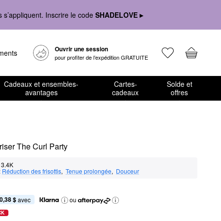
s’appliquent. Inscrire le code
SHADELOVE ▸
Ouvrir une session
ements
pour profiter de l’expédition GRATUITE
Cadeaux et ensembles-
Cartes-
Solde et
avantages
cadeaux
offres
riser The Curl Party
3.4K
:
Réduction des frisottis
,  
Tenue prolongée
,  
Douceur
0,38 $
 avec
ou
CK