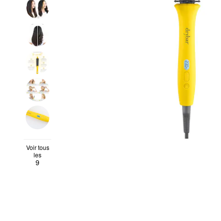
Voir tous
les
9