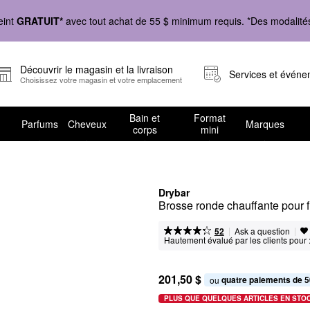
eint
GRATUIT*
avec tout achat de 55 $ minimum requis. *Des modalités 
Découvrir le magasin et la livraison
Services et évén
Choisissez votre magasin et votre emplacement
Bain et
Format
Parfums
Cheveux
Marques
corps
mini
Drybar
Brosse ronde chauffante pour f
|
|
Ask a question
52
Hautement évalué par les clients pour 
201,50 $
quatre paiements de 5
ou 
PLUS QUE QUELQUES ARTICLES EN STO