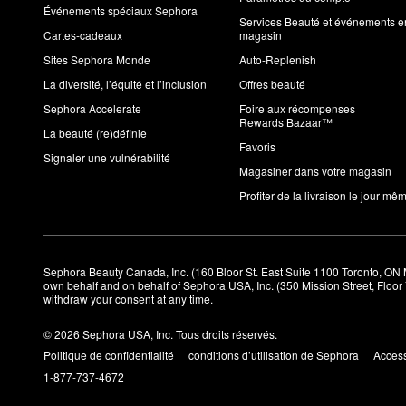
Événements spéciaux Sephora
Services Beauté et événements e
Cartes-cadeaux
magasin
Sites Sephora Monde
Auto-Replenish
La diversité, l’équité et l’inclusion
Offres beauté
Sephora Accelerate
Foire aux récompenses
Rewards Bazaar™
La beauté (re)définie
Favoris
Signaler une vulnérabilité
Magasiner dans votre magasin
Profiter de la livraison le jour mê
Sephora Beauty Canada, Inc. (160 Bloor St. East Suite 1100 Toronto, ON 
own behalf and on behalf of Sephora USA, Inc. (350 Mission Street, Floo
withdraw your consent at any time.
© 2026 Sephora USA, Inc. Tous droits réservés.
Politique de confidentialité
conditions d’utilisation de Sephora
Access
1-877-737-4672