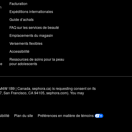
Facturation
n
Expéditions internationales
Guide d’achats
FAQ sur les services de beauté
Emplacements du magasin
Versements flexibles
Accessibilité
Ressources de soins pour la peau
me
pour adolescents
M4W 1B9 | Canada, sephora.ca) is requesting consent on its 
r 7, San Francisco, CA 94105, sephora.com). You may 
ibilité
Plan du site
Préférences en matière de témoins