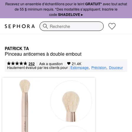
Recevez un ensemble d’échantillons pour le teint
GRATUIT*
avec tout achat
de 55 $ minimum requis. *Des modalités s’appliquent. Inscrire le
code
SHADELOVE ▸
Recherche
PATRICK TA
Pinceau anticernes à double embout
|
|
Ask a question
252
21.4K
Hautement évalué par les clients pour :
Estompage
,  
Précision
,  
Douceur