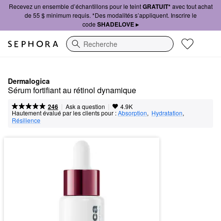
Recevez un ensemble d’échantillons pour le teint
GRATUIT*
avec tout achat
de 55 $ minimum requis. *Des modalités s’appliquent. Inscrire le
code
SHADELOVE ▸
Recherche
Dermalogica
Sérum fortifiant au rétinol dynamique
|
|
Ask a question
246
4.9K
Hautement évalué par les clients pour :
Absorption
,  
Hydratation
,  
Résilience