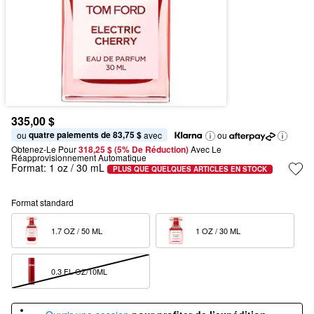
335,00 $
quatre paiements de 83,75 $
ou 
 avec
ou
Obtenez-Le Pour
318,25 $ (5% De Réduction) 
Avec Le 
Réapprovisionnement Automatique
Format:
1 oz / 30 mL
PLUS QUE QUELQUES ARTICLES EN STOCK
Format standard
1.7 OZ / 50 ML  
1 OZ / 30 ML  
0.3 FL OZ/10ML  