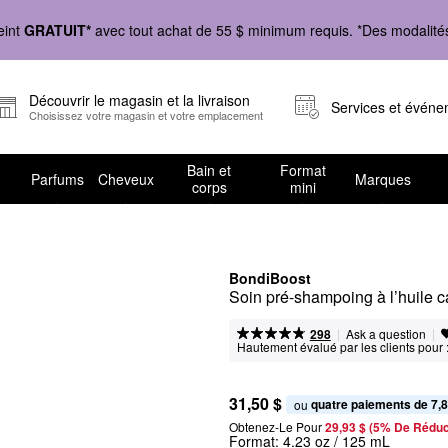
eint
GRATUIT*
avec tout achat de 55 $ minimum requis. *Des modalités 
Découvrir le magasin et la livraison
Services et évén
Choisissez votre magasin et votre emplacement
Bain et
Format
Parfums
Cheveux
Marques
corps
mini
BondiBoost
Soin pré-shampoing à l’huile cap
|
|
Ask a question
298
Hautement évalué par les clients pour 
31,50 $
quatre paiements de 7,8
ou 
Obtenez-Le Pour
29,93 $ (5% De Réduc
Format:
4.23 oz / 125 mL