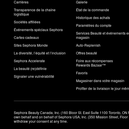
Carrières
Galerie
Transparence de la chaîne
État de la commande
logistique
Historique des achats
Sociétés affiliées
Paramètres du compte
Événements spéciaux Sephora
Services Beauté et événements e
Cartes-cadeaux
magasin
Sites Sephora Monde
Auto-Replenish
La diversité, l’équité et l’inclusion
Offres beauté
Sephora Accelerate
Foire aux récompenses
Rewards Bazaar™
La beauté (re)définie
Favoris
Signaler une vulnérabilité
Magasiner dans votre magasin
Profiter de la livraison le jour mê
Sephora Beauty Canada, Inc. (160 Bloor St. East Suite 1100 Toronto, ON 
own behalf and on behalf of Sephora USA, Inc. (350 Mission Street, Floo
withdraw your consent at any time.