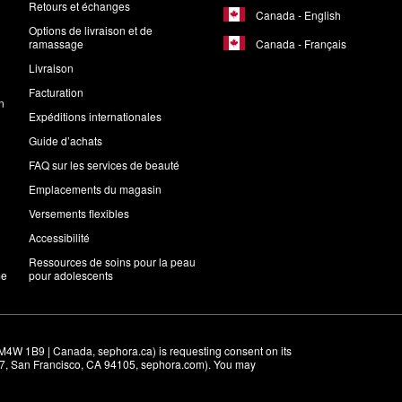
Retours et échanges
Canada - English
Options de livraison et de
Canada - Français
ramassage
Livraison
Facturation
n
Expéditions internationales
Guide d’achats
FAQ sur les services de beauté
Emplacements du magasin
Versements flexibles
Accessibilité
Ressources de soins pour la peau
me
pour adolescents
M4W 1B9 | Canada, sephora.ca) is requesting consent on its 
r 7, San Francisco, CA 94105, sephora.com). You may 