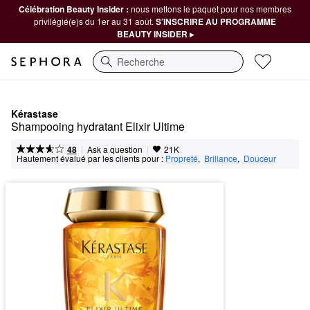
Célébration Beauty Insider :
nous mettons le paquet pour nos membres
privilégié(e)s du 1er au 31 août.
S’INSCRIRE AU PROGRAMME
BEAUTY INSIDER ▸
Recherche
Kérastase
Shampooing hydratant Elixir Ultime
|
|
Ask a question
48
21K
Hautement évalué par les clients pour :
Propreté
,  
Brillance
,  
Douceur