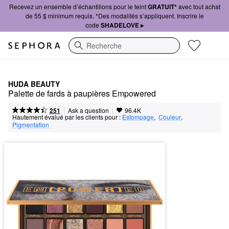
Recevez un ensemble d’échantillons pour le teint
GRATUIT*
avec tout achat
de 55 $ minimum requis. *Des modalités s’appliquent. Inscrire le
code
SHADELOVE ▸
Recherche
HUDA BEAUTY
Palette de fards à paupières Empowered
|
|
Ask a question
251
96.4K
Hautement évalué par les clients pour :
Estompage
,  
Couleur
,  
Pigmentation